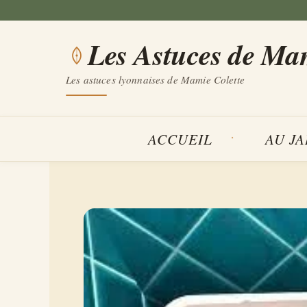
Aller
au
Les Astuces de Ma
contenu
Les astuces lyonnaises de Mamie Colette
ACCUEIL
AU J